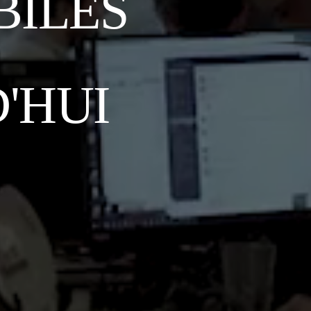
BILES
'HUI